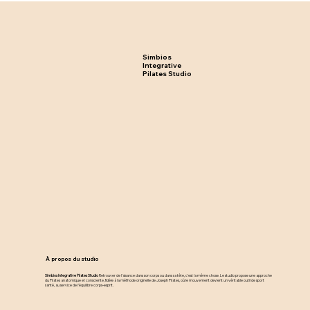
Simbios
Integrative
Pilates Studio
À propos du studio
Simbios Integrative Pilates Studio
Retrouver de l’aisance dans son corps ou dans sa tête, c’est la même chose. Le studio propose une approche
du Pilates anatomique et consciente, fidèle à la méthode originelle de Joseph Pilates, où le mouvement devient un véritable outil de sport
santé, au service de l’équilibre corps–esprit.