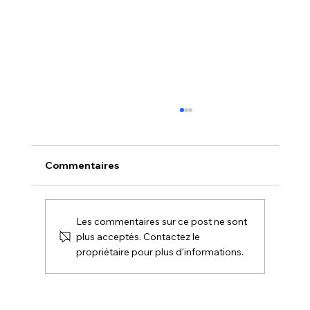
Commentaires
Les commentaires sur ce post ne sont
plus acceptés. Contactez le
propriétaire pour plus d'informations.
Body Summer : Préparez Votre Corps
pour l'Été avec le Pilates