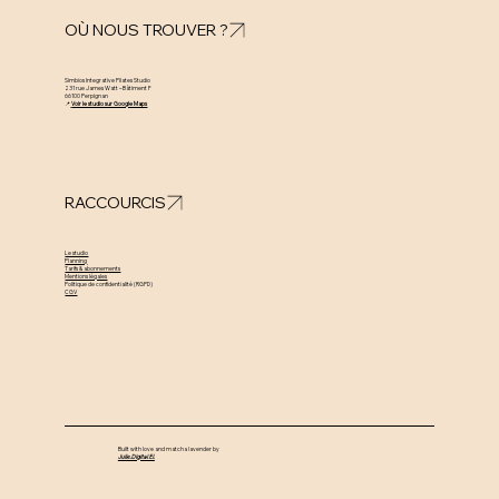
OÙ NOUS TROUVER ?
Simbios Integrative Pilates Studio
231 rue James Watt – Bâtiment F
66100 Perpignan
📍
Voir le studio sur Google Maps
RACCOURCIS
Le studio
Planning
Tarifs & abonnements
Mentions légales
Politique de confidentialité (RGPD)
CGV
Built with love and matcha lavender by
Julie.Digital EI.