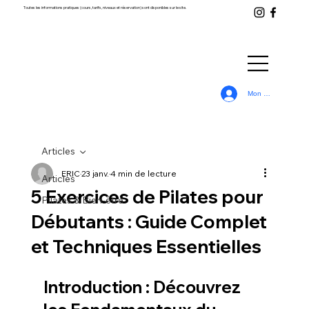
Toutes les informations pratiques (cours, tarifs, niveaux et réservation) sont disponibles sur le site.
Mon Compte
Articles
ERIC
23 janv.
4 min de lecture
Articles
5 Exercices de Pilates pour
Pilates & Bien-être
Débutants : Guide Complet
et Techniques Essentielles
Introduction : Découvrez 