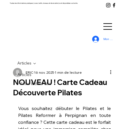
Toutes les informations pratiques (cours, tarifs, niveaux et réservation) sont disponibles sur le site.
Mon Compte
Articles
ERIC
16 nov. 2025
1 min de lecture
Articles
NOUVEAU ! Carte Cadeau
Pilates & Bien-être
Découverte Pilates
Vous souhaitez débuter le Pilates et le 
Pilates Reformer à Perpignan en toute 
confiance ? Cette carte cadeau est le forfait 