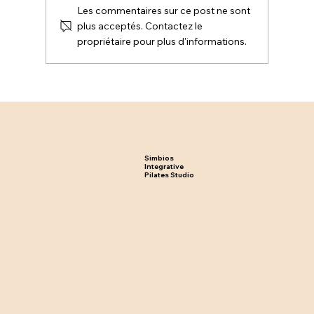
Les commentaires sur ce post ne sont
plus acceptés. Contactez le
propriétaire pour plus d'informations.
Body Summer : Préparez Votre Corps
pour l'Été avec le Pilates
Simbios
Integrative
Pilates Studio