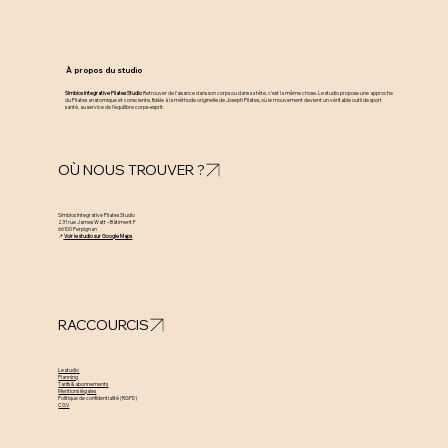
À propos du studio
Simbios Integrative Pilates Studio
Retrouver de l’aisance dans son corps ou dans sa tête, c’est la même chose. Le studio propose une approche
du Pilates anatomique et consciente, fidèle à la méthode originelle de Joseph Pilates, où le mouvement devient un véritable outil de sport
santé, au service de l’équilibre corps–esprit.
OÙ NOUS TROUVER ?
Simbios Integrative Pilates Studio
231 rue James Watt – Bâtiment F
66100 Perpignan
📍
Voir le studio sur Google Maps
RACCOURCIS
Le studio
Planning
Tarifs & abonnements
Mentions légales
Politique de confidentialité (RGPD)
CGV