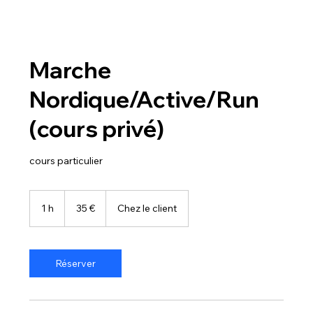
Marche
Nordique/Active/Run
(cours privé)
cours particulier
35
euros
1 h
1
35 €
Chez le client
Réserver