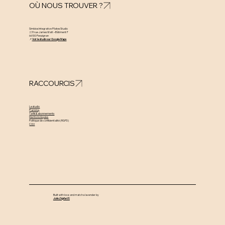
OÙ NOUS TROUVER ?
Simbios Integrative Pilates Studio
231 rue James Watt – Bâtiment F
66100 Perpignan
📍
Voir le studio sur Google Maps
RACCOURCIS
Le studio
Planning
Tarifs & abonnements
Mentions légales
Politique de confidentialité (RGPD)
CGV
Built with love and matcha lavender by
Julie.Digital EI.