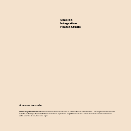
Simbios
Integrative
Pilates Studio
À propos du studio
Simbios Integrative Pilates Studio
Retrouver de l’aisance dans son corps ou dans sa tête, c’est la même chose. Le studio propose une approche
du Pilates anatomique et consciente, fidèle à la méthode originelle de Joseph Pilates, où le mouvement devient un véritable outil de sport
santé, au service de l’équilibre corps–esprit.