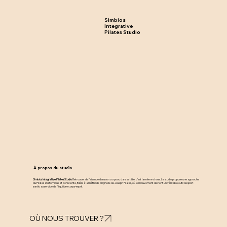
Simbios
Integrative
Pilates Studio
À propos du studio
Simbios Integrative Pilates Studio
Retrouver de l’aisance dans son corps ou dans sa tête, c’est la même chose. Le studio propose une approche
du Pilates anatomique et consciente, fidèle à la méthode originelle de Joseph Pilates, où le mouvement devient un véritable outil de sport
santé, au service de l’équilibre corps–esprit.
OÙ NOUS TROUVER ?