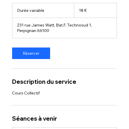
18
euros
Durée variable
D
18 €
u
r
231 rue James Watt, Bat.F, Technosud 1,
é
Perpignan 66100
e
v
a
r
Réserver
i
a
b
l
e
Description du service
Cours Collectif
Séances à venir