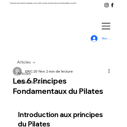
Toutes les informations pratiques (cours, tarifs, niveaux et réservation) sont disponibles sur le site.
Mon Compte
Articles
ERIC
20 févr.
2 min de lecture
Articles
Les 6 Principes
Pilates & Bien-être
Fondamentaux du Pilates
Introduction aux principes 
du Pilates