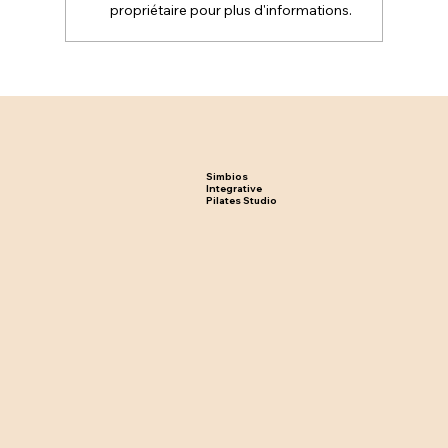
propriétaire pour plus d'informations.
Body Summer : Préparez Votre Corps
pour l'Été avec le Pilates
Simbios
Integrative
Pilates Studio