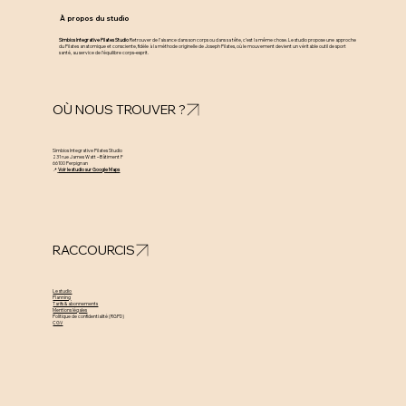
À propos du studio
Simbios Integrative Pilates Studio
Retrouver de l’aisance dans son corps ou dans sa tête, c’est la même chose. Le studio propose une approche
du Pilates anatomique et consciente, fidèle à la méthode originelle de Joseph Pilates, où le mouvement devient un véritable outil de sport
santé, au service de l’équilibre corps–esprit.
OÙ NOUS TROUVER ?
Simbios Integrative Pilates Studio
231 rue James Watt – Bâtiment F
66100 Perpignan
📍
Voir le studio sur Google Maps
RACCOURCIS
Le studio
Planning
Tarifs & abonnements
Mentions légales
Politique de confidentialité (RGPD)
CGV